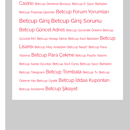
Casino
Betcup Deneme Bonusu
Betcup E-Spor Bahisleri
Betcup Forum Yorumları
Betcup Finansal İşlemler
Betcup Giriş
Betcup Giriş Sorunu
Betcup Güncel Adres
Betcup Güvenlik Önlemi
Betcup
Betcup
Güvenli Mi?
Betcup Hesap Silme
Betcup Kart Bahisleri
Lisansı
Betcup Maç Analizleri
Betcup Nasıl?
Betcup Para
Betcup Para Çekme
Yatırma
Betcup Payfix Yatırım
Betcup Sanal Oyunlar
Betcup Slot Oyna
Betcup Spor Bahisleri
Betcup Tombala
Betcup Telegram
Betcup Tv
Betcup
Betcup İddaa Kuponları
Ödeme Hızı
Betcup Üyelik
Betcup Şikayet
Betcup İnceleme