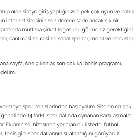
hip olan siteye giriş yaptığınızda pek çok oyun ve bahis
ın internet sitesinin son derece sade ancak şık bir
t tarafında mutlaka şirket logosunu görmeniz gerektiğini
spor, canlı casino, casino, sanal sporlar, mobil ve bonuslar
na sayfa, öne çıkanlar, son dakika, bahis programı,
edelim.
 vermeye spor bahislerinden başlayalım. Sitenin en çok
 genelinde 14 farklı spor dalında oynanan karşılaşmalar
 Ekranın sol hizasında yer alan bu listede, futbol,
, tenis gibi spor dallarının sıralandığını görüyoruz.