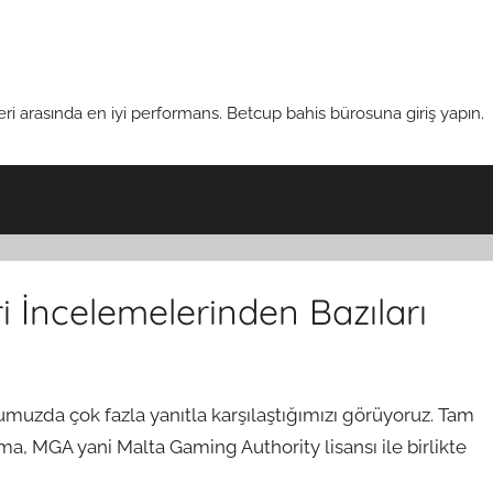
eri arasında en iyi performans. Betcup bahis bürosuna giriş yapın.
ri İncelemelerinden Bazıları
uzda çok fazla yanıtla karşılaştığımızı görüyoruz. Tam
rma, MGA yani Malta Gaming Authority lisansı ile birlikte