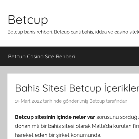
İçeriğe
atla
Betcup
Betcup bahis rehberi. Betcup canlı bahis, iddaa ve casino sitel
Betcup Casino Site Rehberi
Bahis Sitesi Betcup İçerikle
19 Mart 2022
tarihinde gönderilmiş
Betcup
tarafından
Betcup sitesinin içinde neler var
sorusunu sorduğum
donanımlı bir bahis sitesi olarak Malta’da kurulan fi
hareket eden bir şirket konumunda.