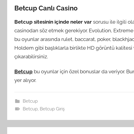
Betcup Canlı Casino
Betcup sitesinin içinde neler var
sorusu ile ilgili 
casinodan söz etmek gerekiyor. Evolution, Extreme 
bu oyunlar arasında rulet, baccarat, poker, blackhja
Holdem gibi başlıklarla birlikte HD görüntü kalitesi
çıkarabilirsiniz.
Betcup
bu oyunlar için özel bonuslar da veriyor. B
yer alıyor.
Betcup
Betcup
,
Betcup Giriş
Yazı