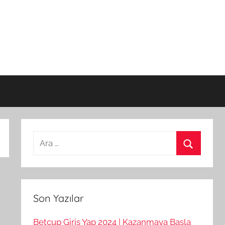
Son Yazılar
Betcup Giriş Yap 2024 | Kazanmaya Başla